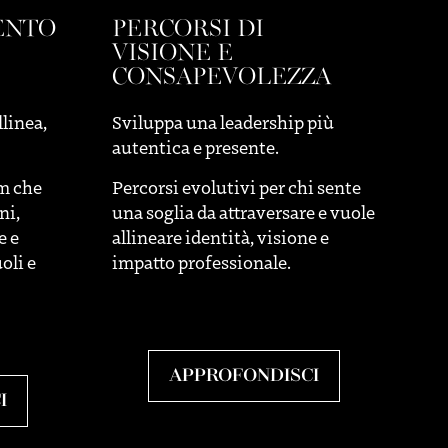
ENTO
PERCORSI DI
VISIONE E
CONSAPEVOLEZZA
llinea,
Sviluppa una leadership più
autentica e presente.
am che
Percorsi evolutivi per chi sente
ni,
una soglia da attraversare e vuole
e e
allineare identità, visione e
oli e
impatto professionale.
APPROFONDISCI
I