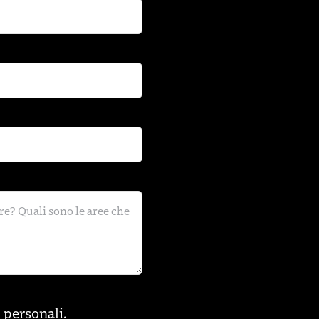
i personali
.