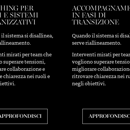
HING PER
ACCOMPAGNAM
 E SISTEMI
IN FASI DI
NIZZATIVI
TRANSIZIONE
l sistema si disallinea,
Quando il sistema si disa
iallineamento.
serve riallineamento.
nti mirati per team che
Interventi mirati per te
o superare tensioni,
vogliono superare tensio
are collaborazione e
migliorare collaborazion
e chiarezza nei ruoli e
ritrovare chiarezza nei ru
iettivi.
negli obiettivi.
APPROFONDISCI
APPROFONDISC