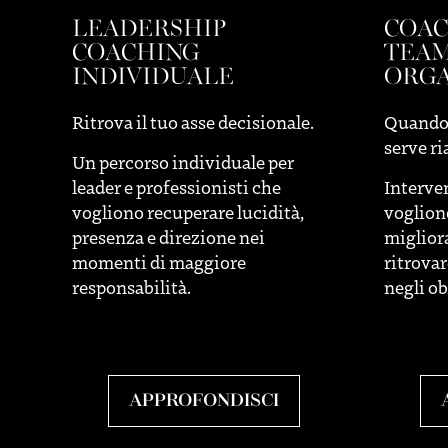
LEADERSHIP
COAC
COACHING
TEAM
INDIVIDUALE
ORGA
Ritrova il tuo asse decisionale.
Quando i
serve r
Un percorso individuale per
leader e professionisti che
Interve
vogliono recuperare lucidità,
voglion
presenza e direzione nei
miglior
momenti di maggiore
ritrovar
responsabilità.
negli ob
APPROFONDISCI