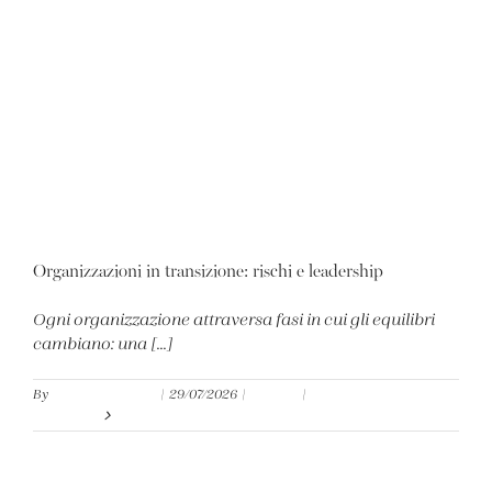
Organizzazioni in transizione: rischi e leadership
Ogni organizzazione attraversa fasi in cui gli equilibri
cambiano: una [...]
By
Gianluca Chiaro
|
29/07/2026
|
Articoli
|
0 Comments
Read More