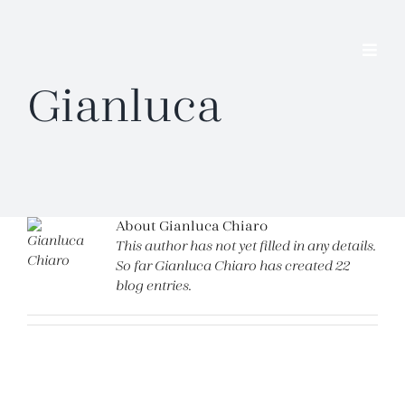
Skip
to
content
Toggl
Navig
Gianluca
Chi Sono
Visione e metodo
Servizi
About Gianluca Chiaro
Libri
This author has not yet filled in any details.
So far Gianluca Chiaro has created 22
Articoli
blog entries.
Contatti
Home