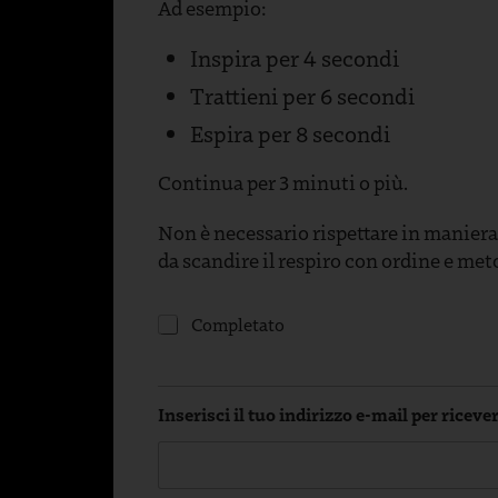
Ad esempio:
Inspira per 4 secondi
Trattieni per 6 secondi
Espira per 8 secondi
Continua per 3 minuti o più.
Non è necessario rispettare in maniera
da scandire il respiro con ordine e me
F
P
Completato
a
r
v
a
o
t
r
i
i
Inserisci il tuo indirizzo e-mail per riceve
c
r
h
e
e
I
p
n