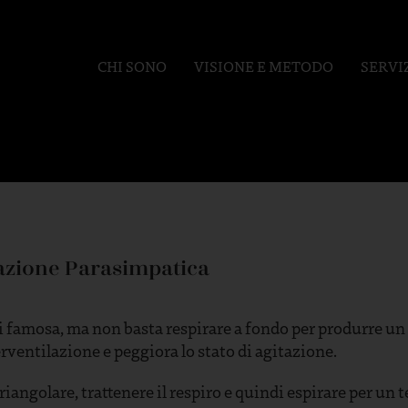
CHI SONO
VISIONE E METODO
SERVI
ivazione Parasimpatica
famosa, ma non basta respirare a fondo per produrre un ef
rventilazione e peggiora lo stato di agitazione.
riangolare, trattenere il respiro e quindi espirare per un 