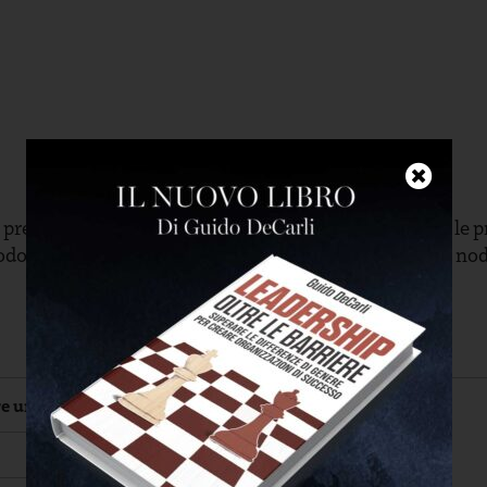
 precisa questo conteggio, l’importante è mantenere le p
todo. Basteranno poche ripetizioni per sciogliere quel no
re una copia dell'esercizio:
*