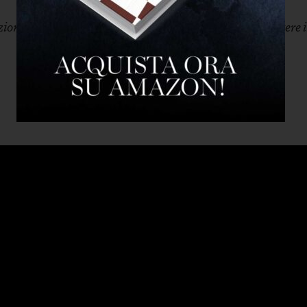
azioni interiori hai avuto?Ti sei calmato? Come puoi mettere 