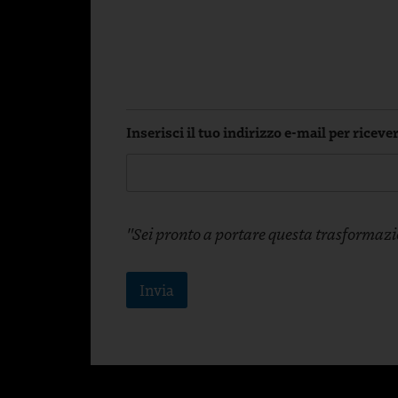
Inserisci il tuo indirizzo e-mail per riceve
M
a
"Sei pronto a portare questa trasformazio
p
p
a
Invia
e
c
o
s
a