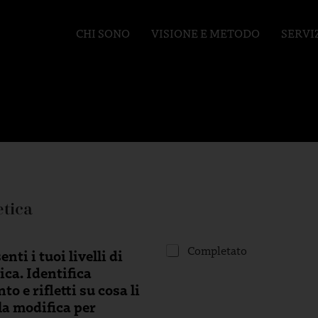
CHI SONO
VISIONE E METODO
SERVI
etica
1
Completato
ti i tuoi livelli di
.
ca. Identifica
D
 e rifletti su cosa li
i
s
la modifica per
e