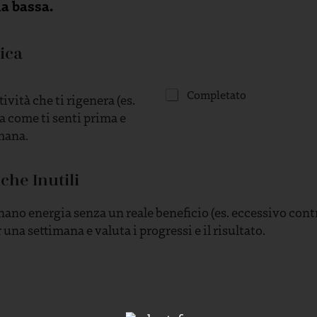
a bassa.
g
n
a
u
rica
n
g
r
2
Completato
ività che ti rigenera (es.
a
.
a come ti senti prima e
f
D
i
e
imana.
c
d
o
i
c
c
che Inutili
h
a
e
1
renano energia senza un reale beneficio (es. eccessivo cont
r
5
a
m
una settimana e valuta i progressi e il risultato.
p
i
p
n
r
u
e
t
s
i
e
o